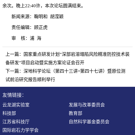
余次。晚上22:40许，本次论坛圆满结束。
新闻来源：鞠明和 胡滢颖
责任编辑：顾正虎
审 核：浦 海
上一篇：
国家重点研发计划“深部岩溶塌陷风险精准防控技术装
备研发”项目启动暨实施方案论证会召开
下一篇：
深地科学论坛（第四十三讲+第四十七讲）暨原位测
试前沿研究报告顺利举行
友情链接：
云龙湖实验室
发展与改革委员会
科技部
教育部
江苏省科技厅
自然科学基金委员会
国际岩石力学学会