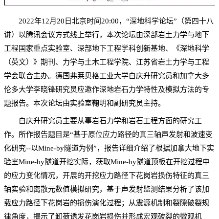
2022年12月20日北京时间20:00，“深地科学论坛”（第四十八
讲）以腾讯会议方式线上举行，本次论坛由深部岩土力学与地下
工程国家重点实验室、深部地下工程学科创新基地、《深地科学
（英文）》期刊、力学与土木工程学院、江苏省岩土力学与工程
学会联合主办。德国弗莱贝格工业大学白庆升研究员和加拿大多
伦多大学李晓锋研究员应邀作深地岩石力学特性及模拟方法的专
题报告。本次论坛由实验室鞠明和副研究员主持。
白庆升研究员主要从事岩石力学和岩石工程方面的研究工
作。所作报告题目是“基于原位应力路径的真三轴声发射和波速变
化研究--以Mine-by隧道为例”，报告详细介绍了根据加拿大地下实
验室Mine-by隧道开挖实际，获取Mine-by隧道顶板在开挖过程中
的应力变化情况，开展的开挖应力路径下花岗岩损伤特征的真三
轴实验和离散元数值模拟研究，基于声发射监测结果分析了该加
载应力路径下花岗岩的损伤演化过程；从震源机制和裂隙破裂规
律角度，揭示了卸荷诱发花岗岩损伤并形成宏观破裂的微观机