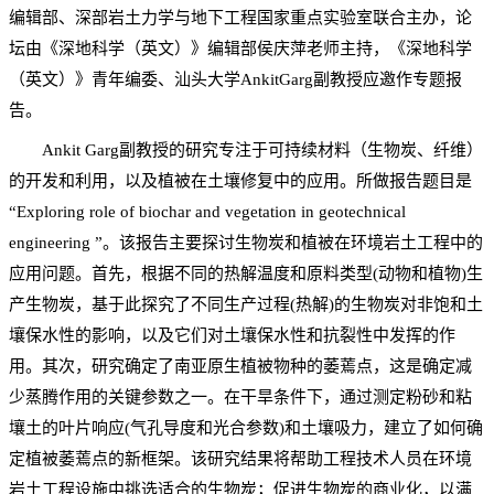
编辑部、深部岩土力学与地下工程国家重点实验室联合主办，论
坛由《深地科学（英文）》编辑部侯庆萍老师主持，《深地科学
（英文）》青年编委、汕头大学AnkitGarg副教授应邀作专题报
告。
Ankit Garg副教授的研究专注于可持续材料（生物炭、纤维）
的开发和利用，以及植被在土壤修复中的应用。所做报告题目是
“Exploring role of biochar and vegetation in geotechnical
engineering ”。该报告主要探讨生物炭和植被在环境岩土工程中的
应用问题。首先，根据不同的热解温度和原料类型(动物和植物)生
产生物炭，基于此探究了不同生产过程(热解)的生物炭对非饱和土
壤保水性的影响，以及它们对土壤保水性和抗裂性中发挥的作
用。其次，研究确定了南亚原生植被物种的萎蔫点，这是确定减
少蒸腾作用的关键参数之一。在干旱条件下，通过测定粉砂和粘
壤土的叶片响应(气孔导度和光合参数)和土壤吸力，建立了如何确
定植被萎蔫点的新框架。该研究结果将帮助工程技术人员在环境
岩土工程设施中挑选适合的生物炭；促进生物炭的商业化，以满