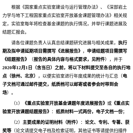
根据《国家重点实验室建设与运行管理办法》、《深部岩土
力学与地下工程国家重点实验室开放基金课题管理办法》相关规
定，实验室每年将检查基金课题的执行情况，并举行课题进展及
结题汇报会。
请各位课题负责人认真总结课题研究进展与相关成果，
执行
期及拟申请延期项目需撰写《进展报告》
，
申请结题项目需撰写
《结题报告》
（
报告的具体内容与格式要求，见附件
），并于
2020
年
12
月1日（含当日）之前
，
将以下材料提交至各自的执行地
点（徐州、北京）
，以便实验室进行年度成果的统计与汇总（
电
子文档可通过邮件提交，纸质档可以邮寄或者参会时带到会
场
）。
（1）
《重点实验室开放基金课题年度进展报告》
或
《重点实
验室开放课题结题报告》
：
纸质材料一式两份，电子文档一份
；
（2）
主要成果的证明材料（附件）
：
论文、专利、专著、获
奖等
（论文请提交电子档及检索证明，其他证书等请提供扫描件