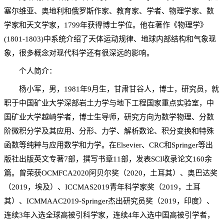
塞尔维亚、奥地利和俄罗斯作家、教育家、学者、物理学家、数
学家和天文学家，1799年获得博士学位。他在著作《物理学》
(1801-1803)中系统介绍了天体运动规律、地球内部结构和气象现
象，很多概念对现代科学还有很深远的影响。
个人简介：
杨小军，男，
1981年9月生，甘肃甘谷人，博士，研究员，就
职于中国矿业大学深部岩土力学与地下工程国家重点实验室，中
国矿业大学越崎学者，博士生导师，研究方向为数学物理、分数
阶微积分学及其应用、分形、力学、解析数论、积分变换
和特殊
函数等纯粹与应用数学和力学。在
Elsevier、CRC和Springer等出
版社出版英文专著7部，撰写
书章
11部，
发表
SCI收录论文160余
篇。曾荣获OCMFCA2020阿贝尔奖（2020，土耳其）、奥巴达奖
（2019，埃及）、ICCMAS2019青年科学家奖（2019，土耳
其）、ICMMAAC2019-Springer杰出研究员奖（2019，印度）、
连续
3年入选全球高被引科学家
，连续
4年入选中国高被引学者，