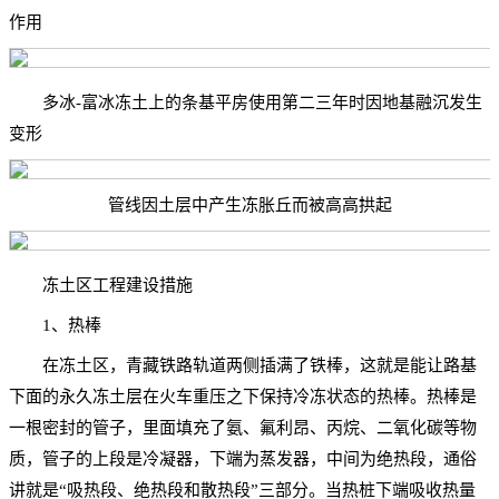
作用
多冰-富冰冻土上的条基平房使用第二三年时因地基融沉发生
变形
管线因土层中产生冻胀丘而被高高拱起
冻土区工程建设措施
1、热棒
在冻土区，青藏铁路轨道两侧插满了铁棒，这就是能让路基
下面的永久冻土层在火车重压之下保持冷冻状态的热棒。热棒是
一根密封的管子，里面填充了氨、氟利昂、丙烷、二氧化碳等物
质，管子的上段是冷凝器，下端为蒸发器，中间为绝热段，通俗
讲就是“吸热段、绝热段和散热段”三部分。当热桩下端吸收热量