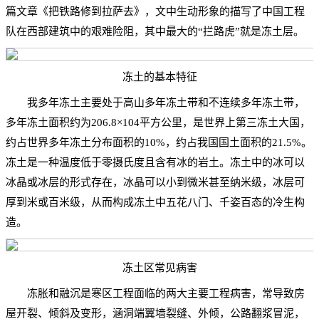
篇文章《把铁路修到拉萨去》，文中生动形象的描写了中国工程
队在西部建筑中的艰难险阻，其中最大的“拦路虎”就是冻土层。
冻土的基本特征
我多年冻土主要处于高山多年冻土带和不连续多年冻土带，
多年冻土面积约为206.8×104平方公里，是世界上第三冻土大国，
约占世界多年冻土分布面积的10%，约占我国国土面积的21.5%。
冻土是一种温度低于零摄氏度且含有冰的岩土。冻土中的冰可以
冰晶或冰层的形式存在，冰晶可以小到微米甚至纳米级，冰层可
厚到米或百米级，从而构成冻土中五花八门、千姿百态的冷生构
造。
冻土区常见病害
冻胀和融沉是寒区工程面临的两大主要工程病害，常导致房
屋开裂、倾斜及变形，涵洞端翼墙裂缝、外倾，公路翻浆冒泥，