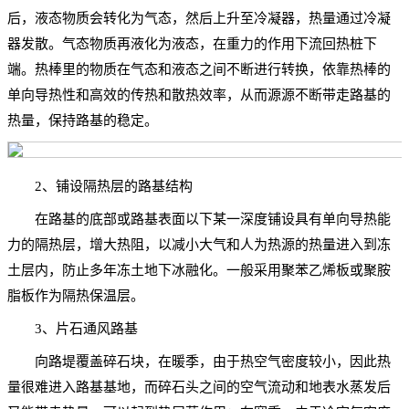
后，液态物质会转化为气态，然后上升至冷凝器，热量通过冷凝
器发散。气态物质再液化为液态，在重力的作用下流回热桩下
端。热棒里的物质在气态和液态之间不断进行转换，依靠热棒的
单向导热性和高效的传热和散热效率，从而源源不断带走路基的
热量，保持路基的稳定。
2、铺设隔热层的路基结构
在路基的底部或路基表面以下某一深度铺设具有单向导热能
力的隔热层，增大热阻，以减小大气和人为热源的热量进入到冻
土层内，防止多年冻土地下冰融化。一般采用聚苯乙烯板或聚胺
脂板作为隔热保温层。
3、片石通风路基
向路堤覆盖碎石块，在暖季，由于热空气密度较小，因此热
量很难进入路基基地，而碎石头之间的空气流动和地表水蒸发后