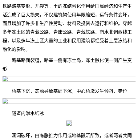
铁路路基变形、开裂等。土的冻结融化作用给国民经济和生产生
活造成了巨大损失，不仅建筑物使用年限缩短，运行条件变坏，
而且增加了许多非生产性劳动、材料及投资去运行和维护。穿越
多年冻土区的青藏公路、青康公路、青藏铁路、南水北调西线工
程，以及多年冻土区大量的工业和民用建筑都经受着土层冻结和
融化的影响。
路基路面裂缝，路基一侧有冻土岛，冻土融化使一侧产生变
形
桥基下沉，冻融导致基础下沉，中心桥墩发生倾斜、错位
隧道内渗水结冰
涵洞破坏，由冻胀推力作用或地基融沉所致，或者两者共同