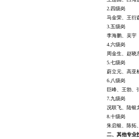
2.四级岗
马金荣、王衍
3.五级岗
李海鹏、吴宇
4.六级岗
周金生、赵晓
5.七级岗
蔚立元、高亚
6.八级岗
巨峰、王勃、
7.九级岗
况联飞、陆银
8.十级岗
朱启银、陈拓
二、其他专业