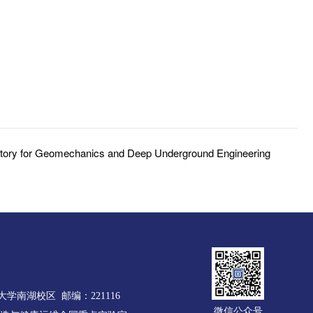
ratory for Geomechanics and Deep Underground Engineering
学南湖校区 邮编：221116
微信公众号