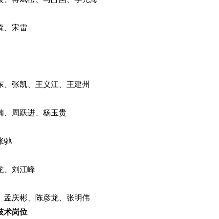
森、宋雷
东、张凯、王义江、王建州
楠、周跃进、杨玉贵
张驰
龙、刘江峰
、孟庆彬、陈彦龙、张明伟
技术岗位