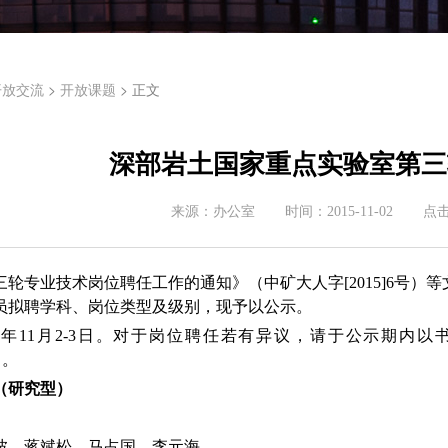
>
> 正文
开放交流
开放课题
深部岩土国家重点实验室第三
来源：
办公室
时间：
2015-11-02
点
三轮专业技术岗位聘任工作的通知》（中矿大人字[2015]6号
员拟聘学科、岗位类型及级别，现予以公示。
15年11月2-3日。对于岗位聘任若有异议，请于公示期内以书
n）。
（研究型）
波、蒋斌松、马占国、李元海