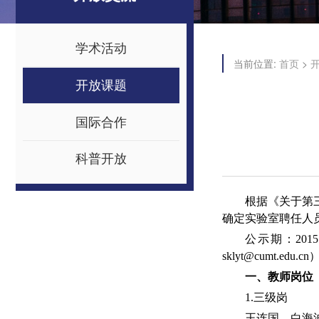
学术活动
当前位置:
>
首页
开放课题
国际合作
科普开放
根据《关于第
确定实验室聘任人
公示期：20
sklyt@cumt.edu.c
一、教师岗位
1.三级岗
王连国、白海