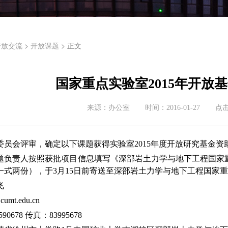
>
> 正文
开放交流
开放课题
国家重点实验室2015年开放
来源：
办公室
时间：
2016-01-27
点
委员会评审，确定以下课题获得实验室2015年度开放研究基金资
题负责人按照获批项目信息填写《深部岩土力学与地下工程国家
一式两份），于3月15日前寄送至深部岩土力学与地下工程国家
飞
cumt.edu.cn
590678 传真：83995678