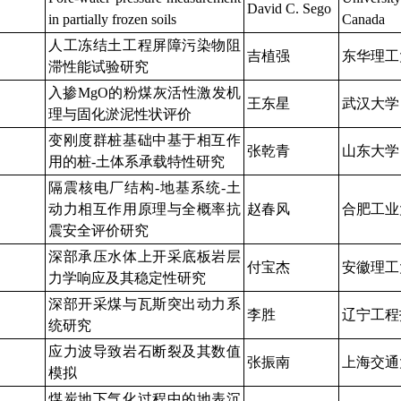
David C. Sego
in partially frozen soils
Canada
人工冻结土工程屏障污染物阻
吉植强
东华理工
滞性能试验研究
入掺MgO的粉煤灰活性激发机
王东星
武汉大学
理与固化淤泥性状评价
变刚度群桩基础中基于相互作
张乾青
山东大学
用的桩-土体系承载特性研究
隔震核电厂结构-地基系统-土
动力相互作用原理与全概率抗
赵春风
合肥工业
震安全评价研究
深部承压水体上开采底板岩层
付宝杰
安徽理工
力学响应及其稳定性研究
深部开采煤与瓦斯突出动力系
李胜
辽宁工程
统研究
应力波导致岩石断裂及其数值
张振南
上海交通
模拟
煤炭地下气化过程中的地表沉