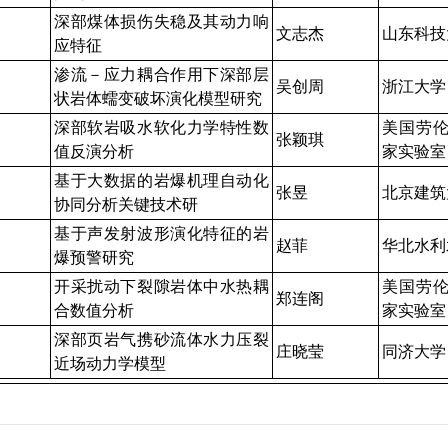
深部煤体损伤失稳及其动力响
文志杰
山东科技
应特征
渗流－应力耦合作用下深部层
吴创周
浙江大学
状岩体蠕变破坏演化模型研究
深部软岩吸水软化力学特性数
美国劳
张颖琪
值反演分析
家实验室
基于大数据的岩爆机理自动化
张昱
北京建筑
协同分析关键技术研
基于声发射波形演化特征的岩
赵菲
华北水利
爆预警研究
开采扰动下裂隙岩体中水热耦
美国劳
郑连阁
合数值分析
家实验室
深部页岩气携砂流体水力压裂
庄晓莹
同济大学
近场动力学模型