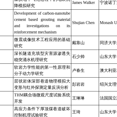
James Walker
宁波诺丁
降模拟研究
Development of carbon-nanotube
cement based grouting material
Shujian Chen
Monash Un
and investigations on its
reinforcement mechanism
微震成像技术工程应用的基础
戴靠山
同济大学
研究
深长隧道充填型灾害源渗透失
石少帅
山东大学
稳突涌水机理研究
软岩力学性能的第一性原理和
卢春生
澳大利亚
分子动力学研究
层状岩体深部巷道物理模拟大
彭岩岩
绍兴文理
变形与红外探测定量反演分析
THM耦合场微观尺度试验系统
王琳琳
法国国立
开发
高应力条件下厚顶煤巷道破坏
王琦
山东大学
控制机理试验研究