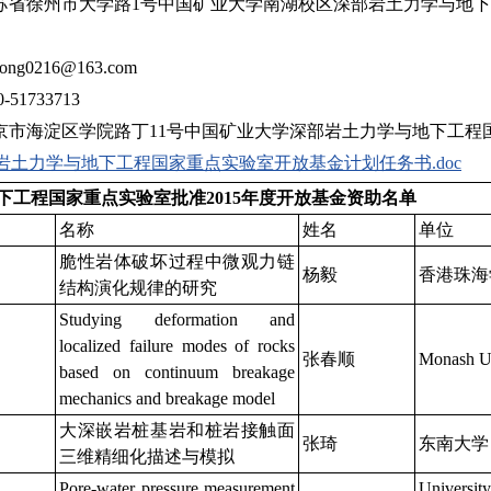
苏省徐州市大学路1号中国矿业大学南湖校区深部岩土力学与地下工
iong0216@163.com
51733713
京市海淀区学院路丁11号中国矿业大学深部岩土力学与地下工程国家
岩土力学与地下工程国家重点实验室开放基金计划任务书.doc
下工程国家重点实验室批准2015年度开放基金资助名单
名称
姓名
单位
脆性岩体破坏过程中微观力链
杨毅
香港珠海
结构演化规律的研究
Studying deformation and
localized failure modes of rocks
张春顺
Monash Un
based on continuum breakage
mechanics and breakage model
大深嵌岩桩基岩和桩岩接触面
张琦
东南大学
三维精细化描述与模拟
Pore-water pressure measurement
Universit