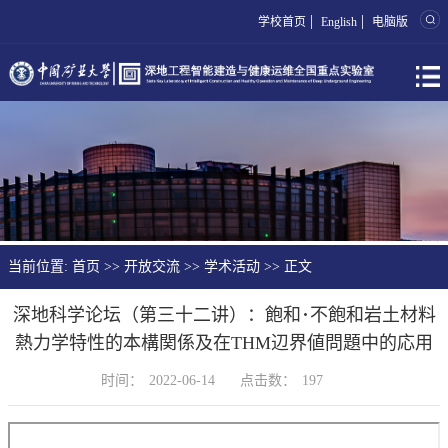
|
|
学校首页
English
电脑版
当前位置:
首页
>>
开放交流
>>
学术活动
>> 正文
深地科学论坛（第三十二讲）：飽和･不飽和岩土材料
熱力学特性的本構関係及在THM辺界値問題中的応用
时间：
2022-06-14
点击数：
197