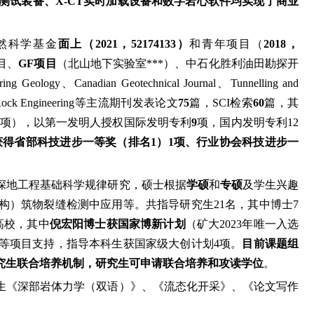
测试装备、X-CT实时加载设备和数字岩心软件均实现了商业
自然科学基金
面上（2021，52174133）
和青年项目（
2018，
目、
GF项目
（北山地下实验室***）、中石化胜利油田勘探开
dian Geotechnical Journal、Tunnelling and
s and Rock Engineering等主流期刊发表论文
75
篇，SCI检索
60
篇，其
9项），以第一发明人授权国际发明专利
9
项，国内发明专利12
获得省部科技进步一等奖（排名1）1项、行业协会科技进步一
深地工程基础科学规律研究，硕士根据
学硕
和
专硕
及学生兴趣
）筑物裂缝检测中应用等。共指导研究生21名，其中博士7
高校，其中
倪宏阳博士获国家博新计划
（矿大2023年唯一入选
等项目支持，指导本科生获国家级大创计划4项。
目前课题组
究生联合培养机制，研究生可申请联合培养和攻读学位
。
生《深部岩体力学（双语）》、《流态化开采》、《论文写作