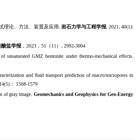
测试理论、方法、装置及应用.
岩石力学与工程学报
, 2021, 40(1):
硅酸盐学报
，2023，51（11）, 2992-3004
of unsaturated GMZ bentonite under thermo-mechanical effects.
terization and fluid transport prediction of macro/micropores in
 14(5)： 1568-1579
n of gray image.
Geomechanics and Geophysics for Geo-Energy