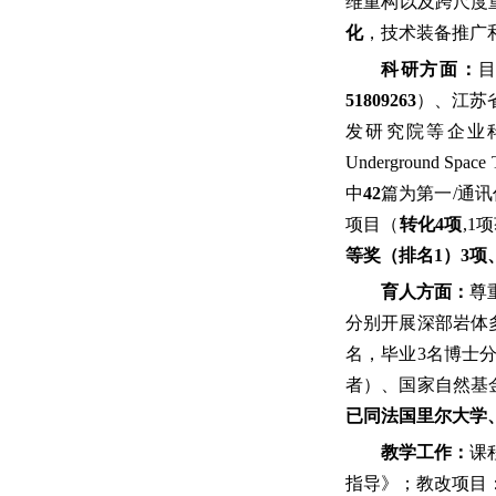
维重构以及跨尺度
化
，技术装备推广
科研方面：
51809263
）、江苏
发研究院等企业科技攻关课
Underground Spac
中
42
篇为第一/通
项目（
转化4项
,1
等奖（排名1）3项
育人方面：
尊
分别开展深部岩体
名，毕业3名博士
者）、国家自然基
已同法国里尔大学
教学工作：
课
指导》；教改项目