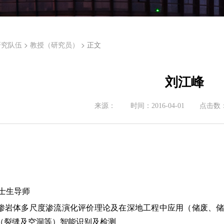
>
> 正文
研究队伍
教授（研究员）
刘江峰
来源：
时间：
2016-04-01
点击数
博士生导师
渗岩体多尺度渗流演化评价理论及在深地工程中应用（储废、
（裂缝及空洞等）智能识别及检测