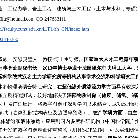
业：工程力学、岩土工程、建筑与土木工程（土木与水利，专硕
u@hotmail.com QQ 247683111
p://faculty.cumt.edu.cn/LJF1/zh_CN/index.htm
93446200
汉族，安徽灵璧人，教授/博士生导师。
国家重大人才工程青年项
际事务处副秘书长。
2013年博士毕业于法国里尔中央理工大学，
国科学院武汉岩土力学研究所等机构从事学术交流和科学研究工
体多物理场耦合特性研究，在
超低渗介质渗流力学
方面具有较深
渗介质精确测试，较好地解决了
深部物质封储（储废、储氢、储
法并被广泛应用，将数字图像和深度学习技术结合，成功应用到
领域（岩体孔隙结构表征及渗透率预测）。
在产学研方面：
自主
TM 气体渗透和液体渗透）应用到国内多所科研机构（中国科学
开发的数字图像精细化重构系（JHNY-DPMTM，可以实现