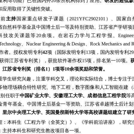
重构等功能）已在国内外20余所机构得到了应用。
研发的超低渗
和应用取得了关键性突破。
目前
主持
国家重点研发子课题（2021YFC2902101）、国家
省自然科学基金及中国博士后一等及特别资助、江苏省产学研项
题等20余项。在岩石力学与工程学报、Engineering Geology、Cana
e Technology、Nuclear Engineering & Design、Rock Mechanic
讯作者。授权发明专利
42
项（国际发明专利13项，国内发明专利2
项获得江苏省专利奖），获批软件著作权15项，排名第一10项。
、江苏省专利奖（排名1）1项等10余项奖励和荣誉。
重学生研究兴趣，注重学科交叉，理论和实际结合，博士专注于
多物理场耦合特性研究、地下工程，数字图像和人工智能在建（构
分别任职于
中国矿业大学、安徽理工大学、成都信息工程学院
等
金青年基金、中国博士后基金一等资助、江苏省卓越博士后计划
、里尔中央理工大学、英国曼彻斯特大学等高校课题组建立了研
程：本科生《工程力学（全英文）》、《学科前沿讲座》，研究
：主持本科生和研究生教改项目各一项。