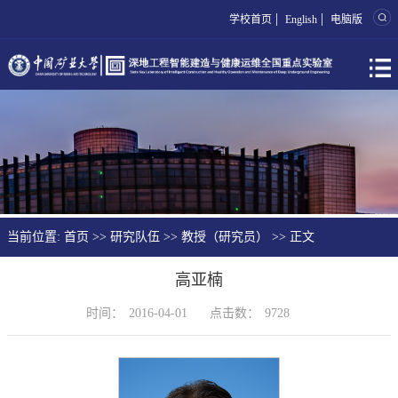
|
|
学校首页
English
电脑版
当前位置:
首页
>>
研究队伍
>>
教授（研究员）
>> 正文
高亚楠
时间：
2016-04-01
点击数：
9728