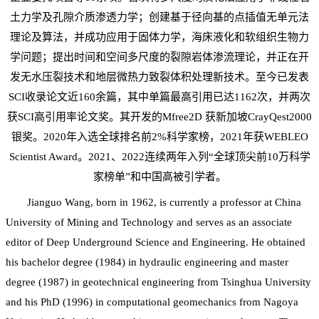
土力学及孔隙介质渗透力学；创建基于径向基的点插值无单元法
理论及算法，并成功应用于固体力学，海床液化和软组织生物力
学问题；提出时间和空间多尺度的裂隙岩体渗流理论，并正在开
发无水压裂技术和地层微热力致裂体积处理新技术。至今已发表
SCI收录论文近160余篇，其中单篇最高引用已达1162次，并两次
获SCI高引用率论文奖。其开发的Mfree2D 获新加坡CrayQest2000
银奖。2020年入选全球排名前2%科学家榜，2021年获WEBLEO
Scientist Award。2021、2022连续两年入列“全球顶尖前10万科学
家榜单”和中国高被引学者。
Jianguo Wang, born in 1962, is currently a professor at China
University of Mining and Technology and serves as an associate
editor of Deep Underground Science and Engineering. He obtained
his bachelor degree (1984) in hydraulic engineering and master
degree (1987) in geotechnical engineering from Tsinghua University
and his PhD (1996) in computational geomechanics from Nagoya